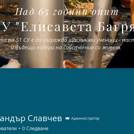
Над 65 години опит
СУ "Елисавета Багр
та на 51 СУ е да изгражда щастливи ученици - на
и бъдещи лидери на собствения си живот.
сандър Славчев
Администратор
ователи
0
Следване