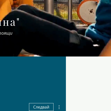
яна"
стоящи
Още действия
Следвай