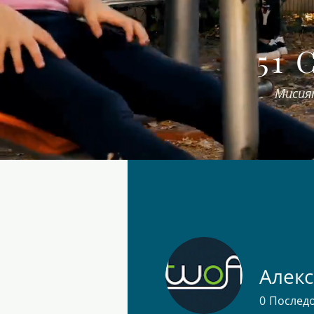
51 
Мисия
Алек
0
Послед