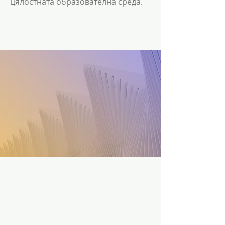
цялостната образователна среда.