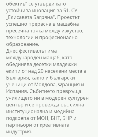
обектив“ се утвърди като
устойчива иновация за 51. СУ
„Елисавета Багряна“. Проектът
успешно прерасна в мащабна
пресечна точка между изкуство,
технологии и професионално
образование.
Днес фестивалът има
международен мащаб, като
обединява десетки младежки
екипи от над 20 населени места в
България, както и български
ученици от Молдова, Франция и
Испания. Събитието превръща
училището ни в модерен културен
център и се провежда със силна
институционална и медийна
подкрепа от МОН, БНТ, БНР и
партньори от креативната
индустрия.