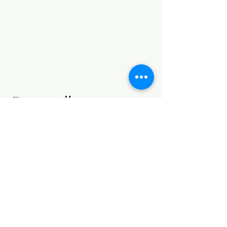
Сред най-желаните
#3 неслучайно
51 СУ подготвяме децата за
бъдещото им професионално
развитие