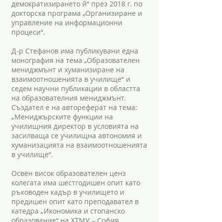
демократизирането й“ през 2018 г. по
докторска програма „Организиране и
управление на информационни
процеси“.
Д-р Стефанов има публикувани една
монография на тема „Образователен
мениджмънт и хуманизиране на
взаимоотношенията в училище“ и
седем научни публикации в областта
на образователния мениджмънт.
Създател е на автореферат на тема:
„Мениджърските функции на
училищния директор в условията на
засилваща се училищна автономия и
хуманизацията на взаимоотношенията
в училище“.
Освен висок образователен ценз
колегата има шестгодишен опит като
ръководен кадър в училището и
предишен опит като преподавател в
катедра „Икономика и стопанско
образование“ на ХТМУ – София.