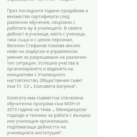
През последните години придобива и
множество сертификати след
различни обучения, свързани с
работата му в училището. В своята
дейност в училище, както с ученици,
така също и с целия персонал,
Веселин Стефанов показва високо
ниво на лидерски и управленски
умения за разрешаване на различен
тип ситуации. Успешно участва в
организирането и воденето на
инициативи с Училищното
настоятелство, Обществения съвет
към 51. СУ „ Елисавета Багряна“.
Колегата има съвместна спечелена
обучителна програма към МОН от
2019 година на тема: „ Мениджърски
подходи и техники за работа с външни
или училищни организации,
подпомагащи дейността на
училищната институция“.