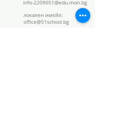
info-2209051@edu.mon.bg
локален имейл:
office@51school.bg
Име
Фамилия
Email