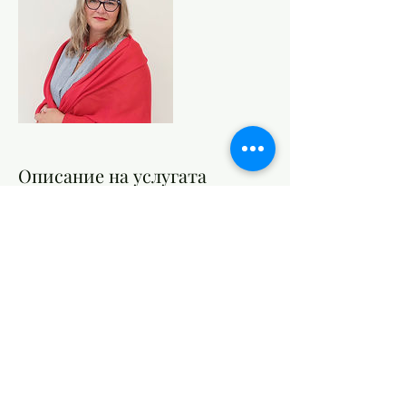
Описание на услугата
Развиване на умения за успешна
реализация в съвременния свят –
четивна грамотност, творческо и
критическо мислене, сръчност и
комуникативност.
Учениците да повишат читателските си
компетентности, любознателност и
кръгозор, да разширят лексикалния си
запас, уменията за работа в екип,
творческото и критическо мислене и
въображение.