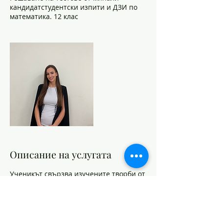
кандидатстудентски изпити и ДЗИ по
математика. 12 клас
Описание на услугата
Ученикът свързва изучените творби от
българската литература с техните
автори, жанрове, герои, сюжети,
мотиви и основни теми, като
демонстрира познаване на