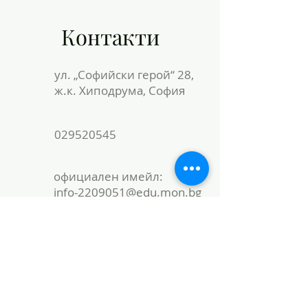
Контакти
ул. „Софийски герой“ 28,
ж.к. Хиподрума, София
029520545
официален имейл:
info-2209051@edu.mon.bg
локален имейл:
office@51school.bg