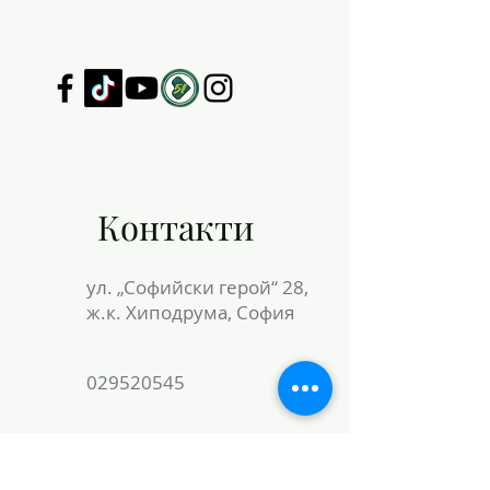
ИЗКУСТВО
Контакти
ул. „Софийски герой“ 28,
ж.к. Хиподрума, София
029520545
официален имейл:
info-2209051@edu.mon.bg