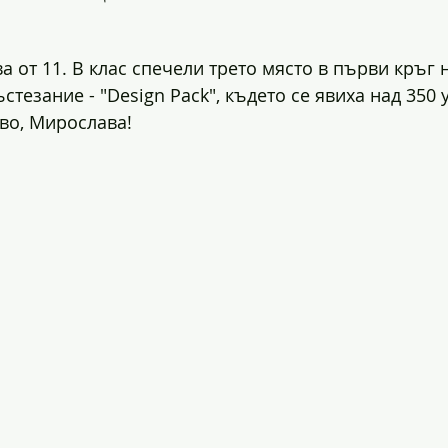
 от 11. В клас спечели трето място в първи кръг н
езание - "Design Pack", където се явиха над 350 
аво, Мирослава!