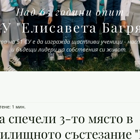
Над 65 години опит
СУ "Елисавета Багр
та на 51 СУ е да изгражда щастливи ученици - на
и бъдещи лидери на собствения си живот.
тене: 1 мин.
 спечели 3-то място в
илищното състезание "