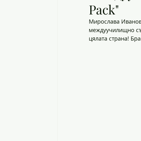
Pack"
Мирослава Иванова
междуучилищно съст
цялата страна! Бр