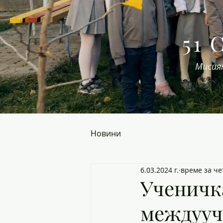
51 
Мисия
Новини
6.03.2024 г.
време за че
Ученичка
междууч