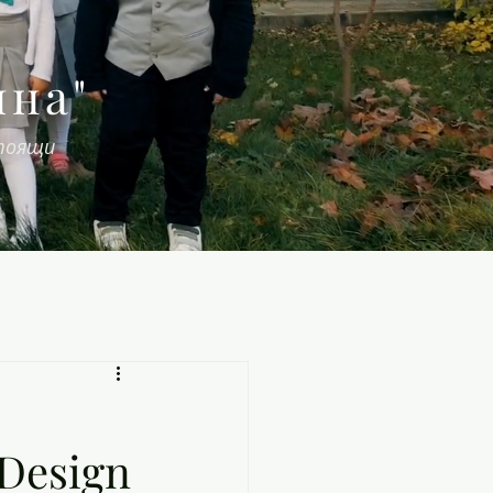
яна"
стоящи
Design