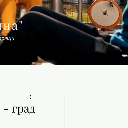
яна"
стоящи
 - град