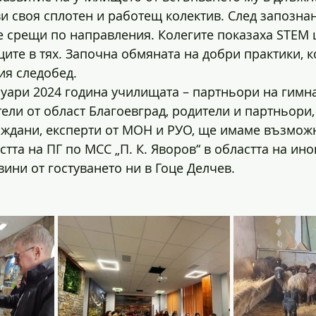
и своя сплотен и работещ колектив. След запознан
 срещи по направления. Колегите показаха STEM 
ците в тях. Започна обмяната на добри практики, к
ия следобед.
уари 2024 година училищата – партньори на гимназ
ели от област Благоевград, родители и партньори,
ждани, експерти от МОН и РУО, ще имаме възможн
тта на ПГ по МСС „П. К. Яворов“ в областта на ино
ини от гостуването ни в Гоце Делчев.