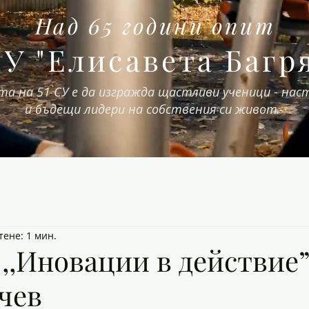
Над 65 години опит
СУ "Елисавета Багр
та на 51 СУ е да изгражда щастливи ученици - на
и бъдещи лидери на собствения си живот.
тене: 1 мин.
,Иновации в действие”
чев