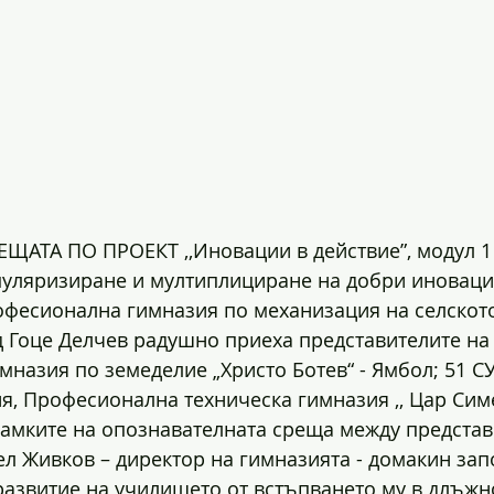
АТА ПО ПРОЕКТ ,,Иновации в действие”, модул 1 
пуляризиране и мултиплициране на добри иновации
фесионална гимназия по механизация на селското
ад Гоце Делчев радушно приеха представителите на
назия по земеделие „Христо Ботев“ - Ямбол; 51 СУ 
фия, Професионална техническа гимназия ,, Цар Сим
рамките на опознавателната среща между представ
ел Живков – директор на гимназията - домакин зап
развитие на училището от встъпването му в длъжно