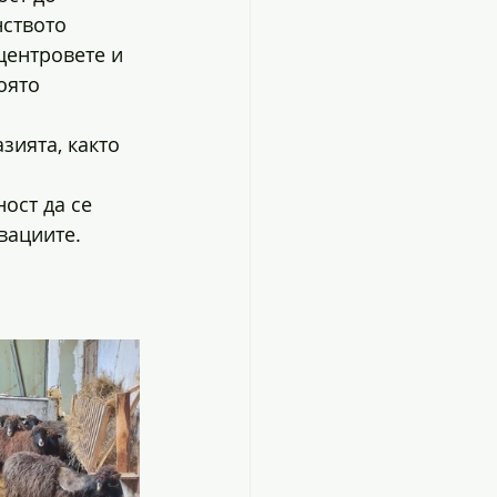
ството 
центровете и 
оято 
ията, както 
 
ост да се 
вациите. 