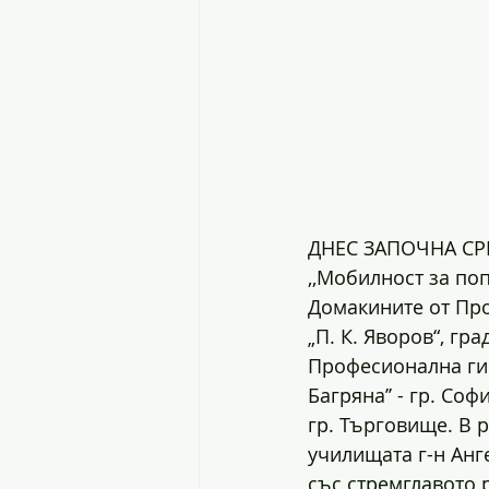
ДНЕС ЗАПОЧНА СРЕЩ
,,Мобилност за по
Домакините от Про
„П. К. Яворов“, гр
Професионална гим
Багряна’’ - гр. Со
гр. Търговище. В 
училищата г-н Анг
със стремглавото 