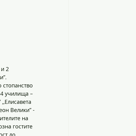
и 2 
”. 
 стопанство 
 4 училища – 
,,Елисавета 
еон Велики” - 
ителите на 
озна гостите 
ст до 