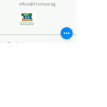
office@51school.bg
Име
Фамилия
Email
текст