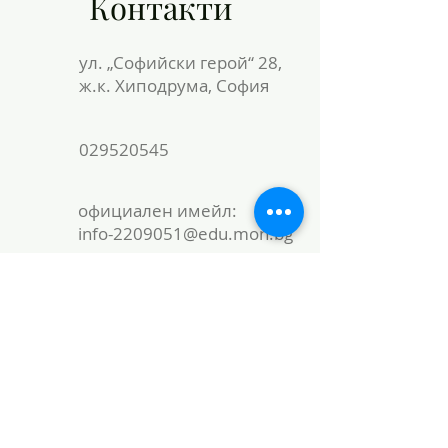
Контакти
ул. „Софийски герой“ 28,
ж.к. Хиподрума, София
029520545
официален имейл:
info-2209051@edu.mon.bg
локален имейл:
office@51school.bg