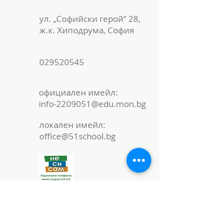
ул. „Софийски герой“ 28,
ж.к. Хиподрума, София
029520545
официален имейл:
info-2209051@edu.mon.bg
локален имейл:
office@51school.bg
Име