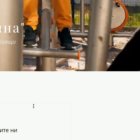
яна"
стоящи
ите ни 