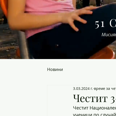
51 
Мисия
Новини
3.03.2024 г.
време за че
Честит 3
Честит Национален
ученици по случай