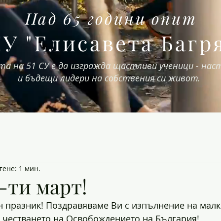
Над 65 години опит
СУ "Елисавета Багр
та на 51 СУ е да изгражда щастливи ученици - на
и бъдещи лидери на собствения си живот.
тене: 1 мин.
-ти март!
 празник! Поздравяваме Ви с изпълнение на малк
 честването на Освобождението на България!