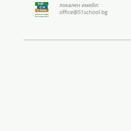
локален имейл:
office@51school.bg