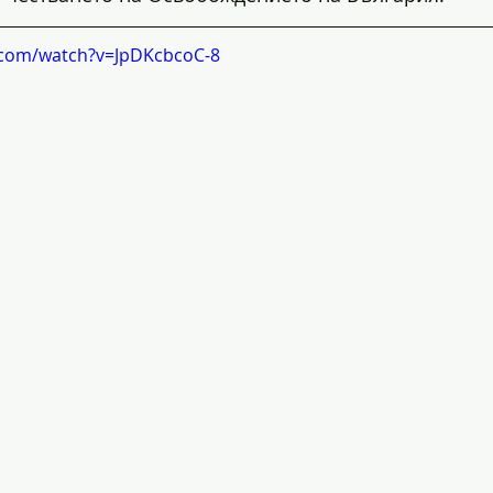
.com/watch?v=JpDKcbcoC-8