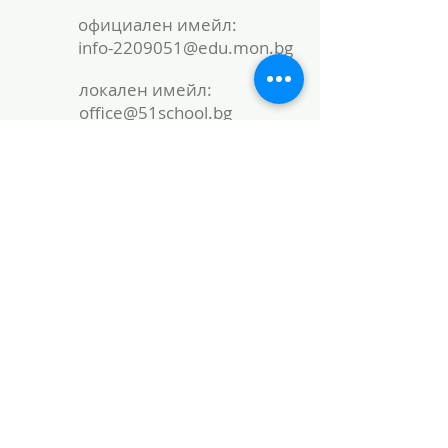
официален имейл:
info-2209051@edu.mon.bg
локален имейл:
office@51school.bg
Име
Фамилия
Email