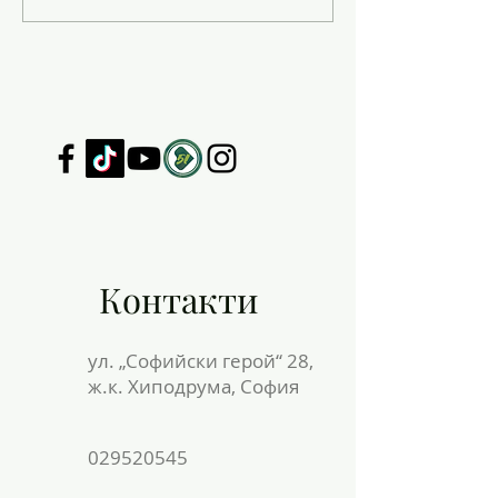
НА СПОСОБНО
ПО ИЗОБРАЗИ
ИЗКУСТВО
Контакти
ул. „Софийски герой“ 28,
ж.к. Хиподрума, София
029520545