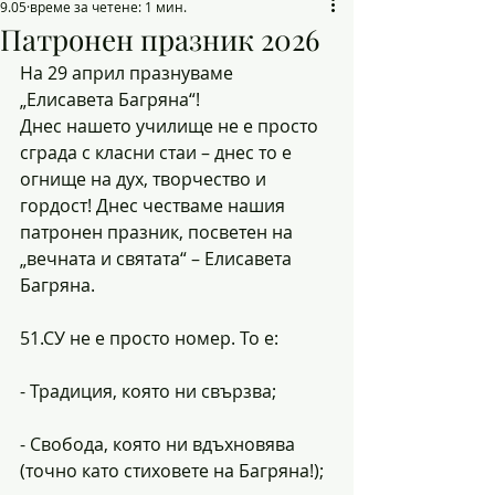
9.05
време за четене: 1 мин.
Патронен празник 2026
На 29 април празнуваме 
„Елисавета Багряна“!
Днес нашето училище не е просто 
сграда с класни стаи – днес то е 
огнище на дух, творчество и 
гордост! Днес честваме нашия 
патронен празник, посветен на 
„вечната и святата“ – Елисавета 
Багряна.
51.СУ не е просто номер. То е:
- Традиция, която ни свързва;
- Свобода, която ни вдъхновява 
(точно като стиховете на Багряна!);