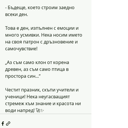
- Бъдеще, което строим заедно 
всеки ден.
Това е ден, изпълнен с емоции и 
много усмивки. Нека носим името 
на своя патрон с дръзновение и 
самочувствие!
„Аз съм само клон от корена 
древен, аз съм само птица в 
простора син...“
Честит празник, скъпи учители и 
ученици! Нека неугасващият 
стремеж към знание и красота ни 
води напред! 🚀✨