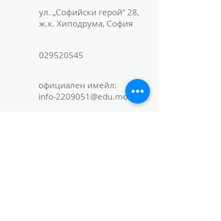
ул. „Софийски герой“ 28,
ж.к. Хиподрума, София
029520545
официален имейл:
info-2209051@edu.mon.bg
локален имейл:
office@51school.bg
Име