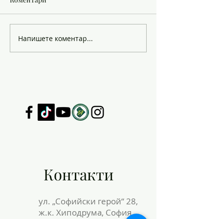
Важно за 12. клас
Напишете коментар...
ИЗПИТ ЗА ПРО
НА СПОСОБНО
ПО ИЗОБРАЗИ
ИЗКУСТВО
Контакти
ул. „Софийски герой“ 28,
ж.к. Хиподрума, София