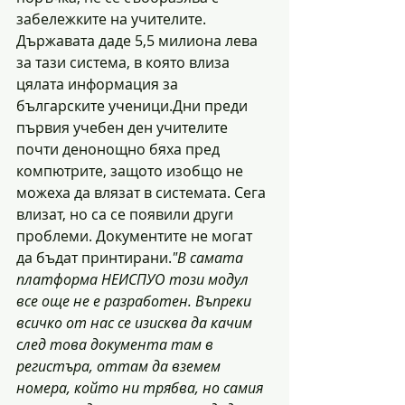
забележките на учителите. 
Държавата даде 5,5 милиона лева 
за тази система, в която влиза 
цялата информация за 
българските ученици.Дни преди 
първия учебен ден учителите 
почти денонощно бяха пред 
компютрите, защото изобщо не 
можеха да влязат в системата. Сега 
влизат, но са се появили други 
проблеми. Документите не могат 
да бъдат принтирани.
"В самата 
платформа НЕИСПУО този модул 
все още не е разработен. Въпреки 
всичко от нас се изисква да качим 
след това документа там в 
регистъра, оттам да вземем 
номера, който ни трябва, но самия 