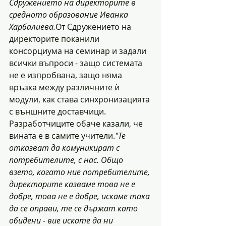
Сдружението на директорите в 
средното образование Иванка 
Харбалиева.
От Сдружението на 
директорите поканили 
консорциума на семинар и задали 
всички въпроси - защо системата 
не е изпробвана, защо няма 
връзка между различните ѝ 
модули, как става синхронизацията 
с външните доставчици. 
Разработчиците обаче казали, че 
вината е в самите учители.
"Те 
отказват да комуникират с 
потребителите, с нас. Общо 
взето, когато ние потребителите, 
директорите казваме това не е 
добре, това не е добре, искаме така 
да се оправи, те се държат като 
обидени - вие искате да ни 