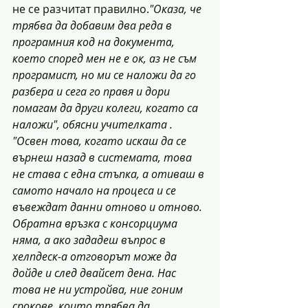
не се разчитат правилно.
"Оказа, че 
трябва да добавим два реда в 
програмния код на документа, 
което според мен не е ок, аз не съм 
програмист, но ми се наложи да го 
разбера и сега го правя и дори 
помагам да други колеги, когато са 
наложи", обясни учителката . 
"Освен това, когато искаш да се 
върнеш назад в системата, това 
не става с една стъпка, а отиваш в 
самото начало на процеса и се 
въвеждат данни отново и отново. 
Обратна връзка с консорциума 
няма, а ако зададеш въпрос в 
хелпдеск-а отговорът може да 
дойде и след двайсет дена. Нас 
това не ни устройва, ние гоним 
срокове, които трябва да 