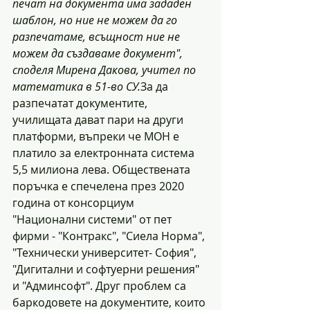
печат на документа има зададен 
шаблон, но ние не можем да го 
разпечатаме, всъщност ние не 
можем да създаваме документ", 
споделя Мирена Дакова, учител по 
математика в 51-во СУ.
За да 
разпечатат документите, 
училищата дават пари на други 
платформи, въпреки че МОН е 
платило за електронната система 
5,5 милиона лева. Обществената 
поръчка е спечелена през 2020 
година от консорциум 
"Национални системи" от пет 
фирми - "Контракс", "Сиела Норма", 
"Технически университет- София", 
"Дигитални и софтуерни решения" 
и "Админсофт". Друг проблем са 
баркодовете на документите, които 