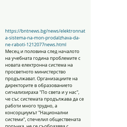
https://bntnews.bg/news/elektronnat
a-sistema-na-mon-prodalzhava-da-
ne-raboti-1212077news.html
Месец и половина след началото 
на учебната година проблемите с 
новата електронна система на 
просветното министерство 
продължават. Организациите на 
директорите в образованието 
сигнализираха "По света и у нас", 
че със системата продължава да се 
работи много трудно, а 
консорциумът "Национални 
системи", спечелил обществената 
поръчка, не се съобразява с 