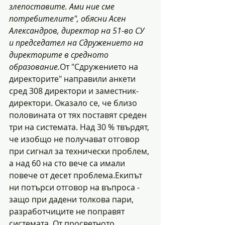
злепоставите. Ами ние сме 
потребителите", обясни Асен 
Александров, директор на 51-во СУ 
и председател на Сдружението на 
директорите в средното 
образование.
От "Сдружението на 
директорите" направили анкети 
сред 308 директори и заместник-
директори. Оказало се, че близо 
половината от тях поставят среден 
три на системата. Над 30 % твърдят, 
че изобщо не получават отговор 
при сигнал за технически проблем, 
а над 60 на сто вече са имали 
повече от десет проблема.Екипът 
ни потърси отговор на въпроса - 
защо при дадени толкова пари, 
разработчиците не поправят 
системата. От просветното 