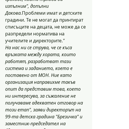
изпълним", допълни 
Дакова.
Проблеми имат и детските 
градини. Те не могат да принтират 
списъците на децата, не може да се 
разпредели норматива на 
учителите и директорите.
"
На нас ни се струва, че се къса 
връзката между хората, които 
работят, разработват тази 
система и заданието, което е 
поставено от МОН. Ние като 
организация направихме такъв 
опит да представим това, което 
ни интересува, за съжаление не 
получаваме адекватен отговор на 
този етап", заяви директорът на 
99-та детска градина "Брезичка" и 
заместник-председател на 